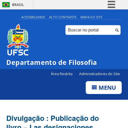
BRASIL
Simplifique!
ACESSIBILIDADE
ALTO CONTRASTE
MAPA DO SITE
Comunica BR
Participe
Acesso à informação
Legislação
Departamento de Filosofia
Canais
Área Restrita
Administradores do Site
MENU
Divulgação : Publicação do
livro – Las designaciones