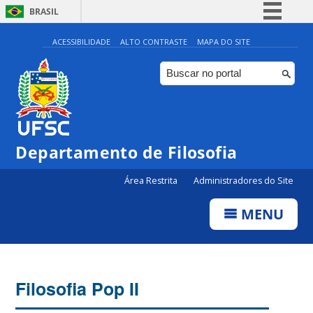
BRASIL
Simplifique!
ACESSIBILIDADE
ALTO CONTRASTE
MAPA DO SITE
Comunica BR
Participe
Acesso à informação
Legislação
Departamento de Filosofia
Canais
Área Restrita
Administradores do Site
MENU
Filosofia Pop II