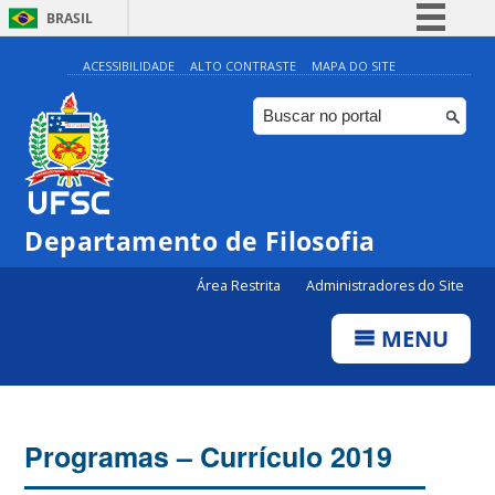
BRASIL
Simplifique!
ACESSIBILIDADE
ALTO CONTRASTE
MAPA DO SITE
Comunica BR
Participe
Acesso à informação
Legislação
Departamento de Filosofia
Canais
Área Restrita
Administradores do Site
MENU
Programas – Currículo 2019