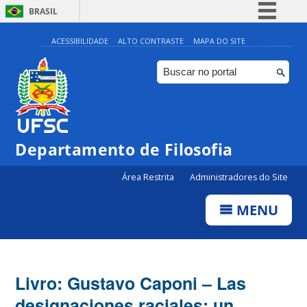
BRASIL
Simplifique!
ACESSIBILIDADE
ALTO CONTRASTE
MAPA DO SITE
Comunica BR
Participe
Acesso à informação
Legislação
Departamento de Filosofia
Canais
Área Restrita
Administradores do Site
MENU
Livro: Gustavo Caponi – Las
designaciones raciales: un