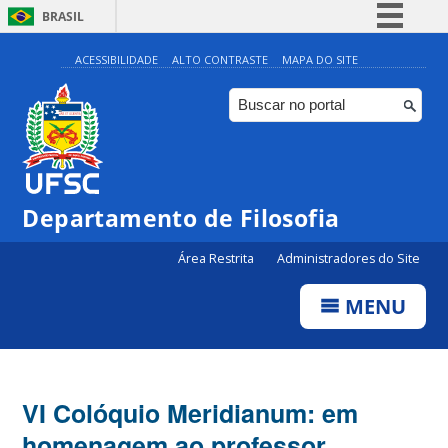
BRASIL
Simplifique!
ACESSIBILIDADE
ALTO CONTRASTE
MAPA DO SITE
Comunica BR
Participe
Acesso à informação
Legislação
Departamento de Filosofia
Canais
Área Restrita
Administradores do Site
MENU
VI Colóquio Meridianum: em
homenagem ao professor