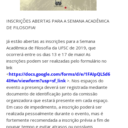
INSCRIÇÕES ABERTAS PARA A SEMANA ACADÊMICA
DE FILOSOFIA!
Já estão abertas as inscrições para a Semana
Acadêmica de Filosofia da UFSC de 2019, que
ocorrerá entre os dias 13 e 17 de maio! As
inscrições podem ser realizadas pelo formulário no
link
<
https://docs.google.com/forms/d/e/1FAIpQLSd6kS3HX
4IHw/viewform?usp=sf_link
>. Nos espaços do
evento a presença deverá ser registrada mediante
documento de identificação junto da comissão
organizadora que estará presente em cada espaço.
Em caso de impedimento, a inscrição poderá ser
realizada pessoalmente durante o evento, mas é
fortemente recomendada a inscrição prévia a fim de
poupar tempo e evitar atrasos ou possíveis