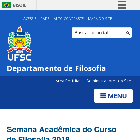
BRASIL
Simplifique!
ACESSIBILIDADE
ALTO CONTRASTE
MAPA DO SITE
Comunica BR
Participe
Acesso à informação
Legislação
Departamento de Filosofia
Canais
Área Restrita
Administradores do Site
MENU
Semana Acadêmica do Curso
de Filosofia 2019 –