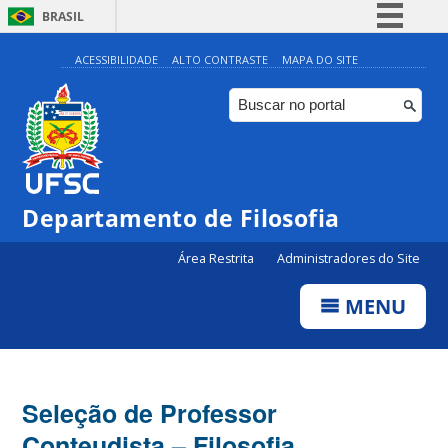
BRASIL
Simplifique!
ACESSIBILIDADE
ALTO CONTRASTE
MAPA DO SITE
Comunica BR
Participe
Acesso à informação
Legislação
Departamento de Filosofia
Canais
Área Restrita
Administradores do Site
MENU
Seleção de Professor
Conteudista – Filosofia