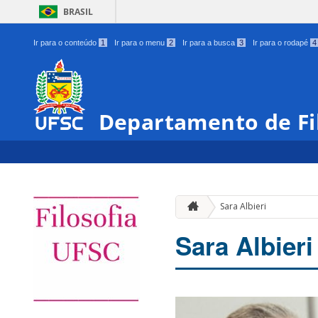
BRASIL
Ir para o conteúdo
1
Ir para o menu
2
Ir para a busca
3
Ir para o rodapé
4
Departamento de Fi
Sara Albieri
Sara Albieri