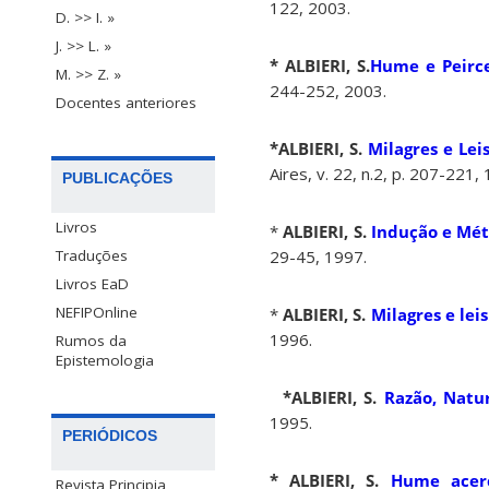
122, 2003.
D. >> I. »
J. >> L. »
* ALBIERI, S.
Hume e Peirce
M. >> Z. »
244-252, 2003.
Docentes anteriores
*ALBIERI, S.
Milagres e Le
Aires, v. 22, n.2, p. 207-221,
PUBLICAÇÕES
Livros
*
ALBIERI, S.
Indução e Mét
29-45, 1997.
Traduções
Livros EaD
NEFIPOnline
*
ALBIERI, S.
Milagres e le
1996.
Rumos da
Epistemologia
*ALBIERI, S.
Razão, Natu
1995.
PERIÓDICOS
* ALBIERI, S.
Hume acerc
Revista Principia