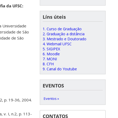
fia da UFSC:
Líns úteis
a Universidade
1. Curso de Graduação
versidade de São
2. Graduação a distância
sidade de São
3. Mestrado e Doutorado
4. Webmail UFSC
5. SIGIPEX
6. Moodle
7. MONI
8. CFH
9. Canal do Youtube
EVENTOS
Eventos »
.2, p. 19-36, 2004.
, v. I, n.2, p. 113-
CONTATOS