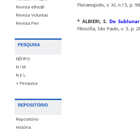
Florianopolis, v. XI, n.15, p. 
Revista ethic@
Revista Voluntas
* ALBIERI, S.
Do Sublunar
Revista Peri
Filosofia, São Paulo, v. 3, p.
PESQUISA
NÉFIPO
N I M
N E L
+ Pesquisa
REPOSITÓRIO
Repositório
História