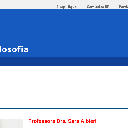
Simplifique!
Comunica BR
Parti
losofia
Professora Dra. Sara Albieri