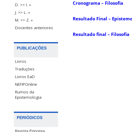
Cronograma – Filosofia
D. >> I. »
J. >> L. »
Resultado Final – Epistemo
M. >> Z. »
Docentes anteriores
Resultado final – Filosofia
PUBLICAÇÕES
Livros
Traduções
Livros EaD
NEFIPOnline
Rumos da
Epistemologia
PERIÓDICOS
Revista Principia