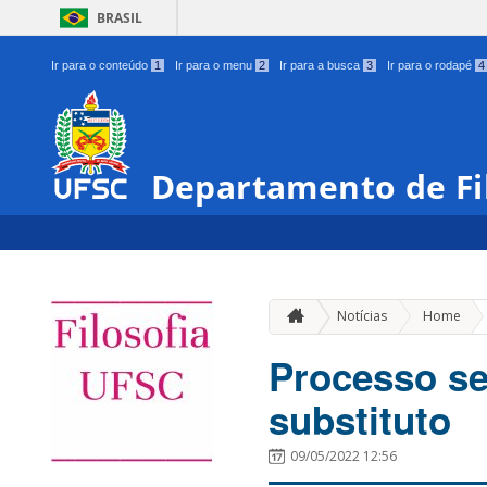
BRASIL
Ir para o conteúdo
1
Ir para o menu
2
Ir para a busca
3
Ir para o rodapé
4
Departamento de Fi
»
Notícias
Home
Processo se
substituto
09/05/2022 12:56