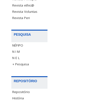
Revista ethic@
Revista Voluntas
Revista Peri
PESQUISA
NÉFIPO
N I M
N E L
+ Pesquisa
REPOSITÓRIO
Repositório
História