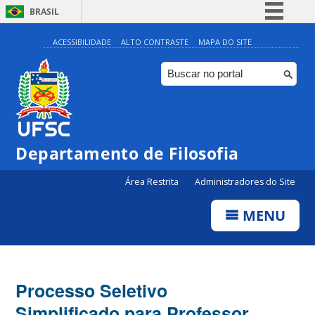
BRASIL
Simplifique!
ACESSIBILIDADE
ALTO CONTRASTE
MAPA DO SITE
Comunica BR
Participe
Acesso à informação
Legislação
Departamento de Filosofia
Canais
Área Restrita
Administradores do Site
MENU
Processo Seletivo
Simplificado para Professor