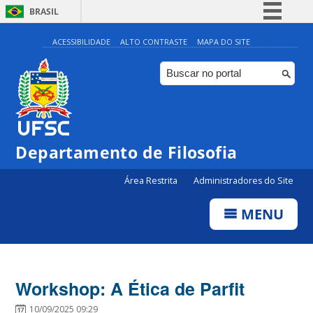
BRASIL
Simplifique!
ACESSIBILIDADE
ALTO CONTRASTE
MAPA DO SITE
Comunica BR
Participe
Acesso à informação
Legislação
Departamento de Filosofia
Canais
Área Restrita
Administradores do Site
MENU
Workshop: A Ética de Parfit
10/09/2025 09:29