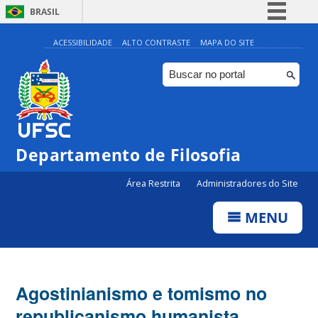
BRASIL
Simplifique!
ACESSIBILIDADE
ALTO CONTRASTE
MAPA DO SITE
Comunica BR
Participe
Acesso à informação
Legislação
Departamento de Filosofia
Canais
Área Restrita
Administradores do Site
MENU
Agostinianismo e tomismo no
republicanismo humanista