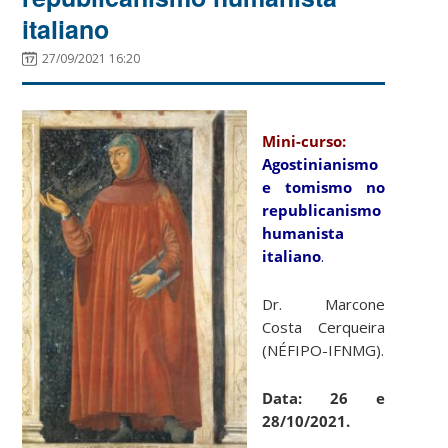
italiano
27/09/2021 16:20
Mini-curso:
Agostinianismo
e tomismo no
republicanismo
humanista
italiano
.
Dr. Marcone
Costa Cerqueira
(NÉFIPO-IFNMG).
Data: 26 e
28/10/2021.