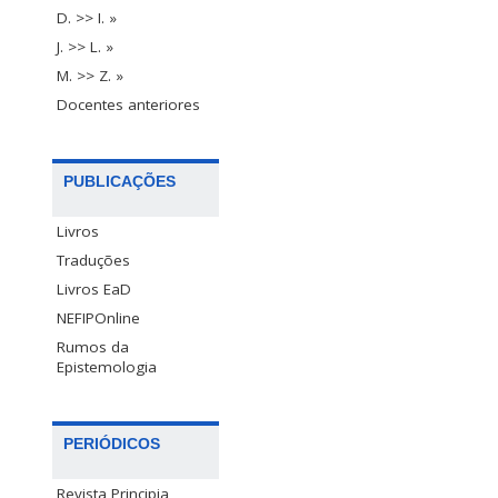
D. >> I. »
J. >> L. »
M. >> Z. »
Docentes anteriores
PUBLICAÇÕES
Livros
Traduções
Livros EaD
NEFIPOnline
Rumos da
Epistemologia
PERIÓDICOS
Revista Principia