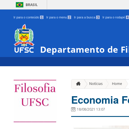
BRASIL
Ir para o conteúdo
1
Ir para o menu
2
Ir para a busca
3
Ir para o rodapé
4
Departamento de Fi
»
Notícias
Home
Economia F
18/08/2021 13:07