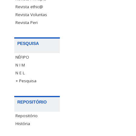
Revista ethic@
Revista Voluntas
Revista Peri
PESQUISA
NÉFIPO
N I M
N E L
+ Pesquisa
REPOSITÓRIO
Repositório
História