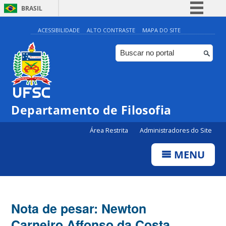
BRASIL
Simplifique!
ACESSIBILIDADE
ALTO CONTRASTE
MAPA DO SITE
Comunica BR
Participe
Acesso à informação
Legislação
Departamento de Filosofia
Canais
Área Restrita
Administradores do Site
MENU
Nota de pesar: Newton
Carneiro Affonso da Costa