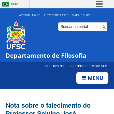
BRASIL
Simplifique!
ACESSIBILIDADE
ALTO CONTRASTE
MAPA DO SITE
Comunica BR
Participe
Acesso à informação
Legislação
Departamento de Filosofia
Canais
Área Restrita
Administradores do Site
MENU
Nota sobre o falecimento do
Professor Selvino José