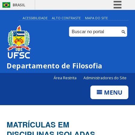
BRASIL
Simplifique!
ACESSIBILIDADE
ALTO CONTRASTE
MAPA DO SITE
Comunica BR
Participe
Acesso à informação
Legislação
Departamento de Filosofia
Canais
Área Restrita
Administradores do Site
MENU
MATRÍCULAS EM
DISCIPLINAS ISOLADAS