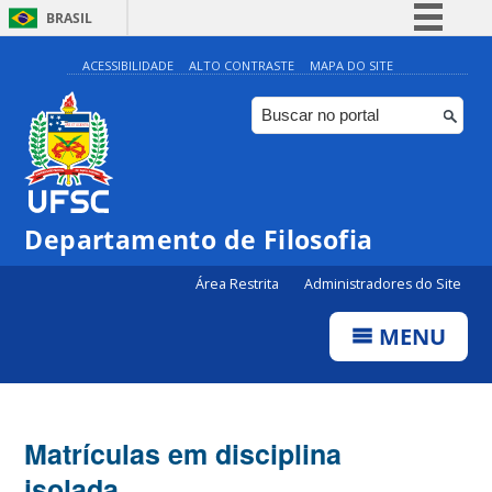
BRASIL
Simplifique!
ACESSIBILIDADE
ALTO CONTRASTE
MAPA DO SITE
Comunica BR
Participe
Acesso à informação
Legislação
Departamento de Filosofia
Canais
Área Restrita
Administradores do Site
MENU
Matrículas em disciplina
isolada