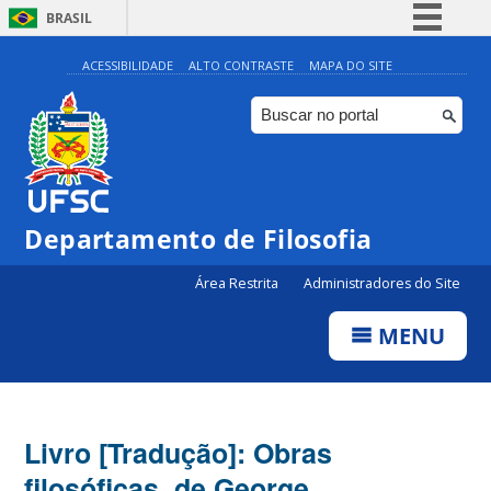
BRASIL
Simplifique!
ACESSIBILIDADE
ALTO CONTRASTE
MAPA DO SITE
Comunica BR
Participe
Acesso à informação
Legislação
Departamento de Filosofia
Canais
Área Restrita
Administradores do Site
MENU
Livro [Tradução]: Obras
filosóficas, de George