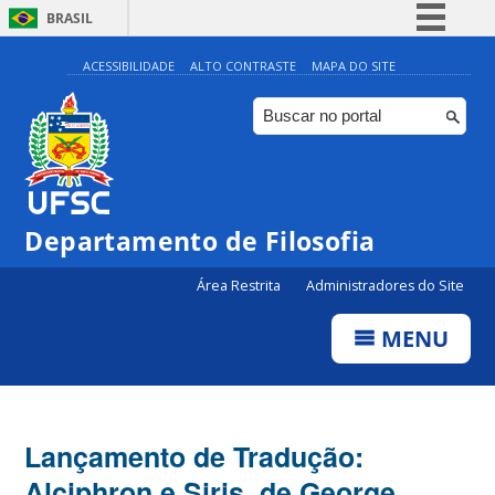
BRASIL
Simplifique!
ACESSIBILIDADE
ALTO CONTRASTE
MAPA DO SITE
Comunica BR
Participe
Acesso à informação
Legislação
Departamento de Filosofia
Canais
Área Restrita
Administradores do Site
MENU
Lançamento de Tradução:
Alciphron e Siris, de George