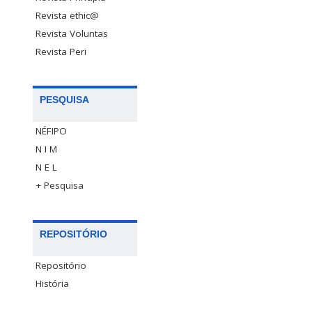
Revista ethic@
Revista Voluntas
Revista Peri
PESQUISA
NÉFIPO
N I M
N E L
+ Pesquisa
REPOSITÓRIO
Repositório
História