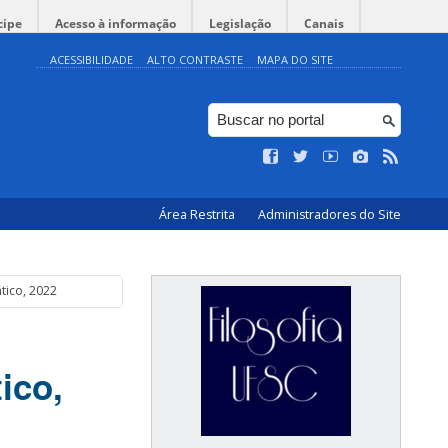
cipe
Acesso à informação
Legislação
Canais
ACESSIBILIDADE
ALTO CONTRASTE
MAPA DO SITE
Área Restrita
Administradores do Site
tico, 2022
ico,