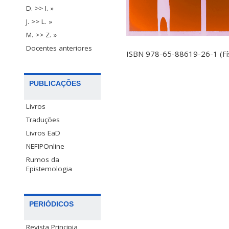
D. >> I. »
J. >> L. »
M. >> Z. »
Docentes anteriores
ISBN 978-65-88619-26-1 (Fí
PUBLICAÇÕES
Livros
Traduções
Livros EaD
NEFIPOnline
Rumos da
Epistemologia
PERIÓDICOS
Revista Principia