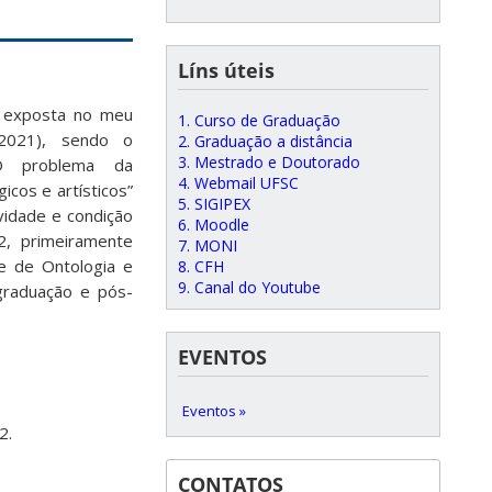
Líns úteis
a exposta no meu
1. Curso de Graduação
 (2021), sendo o
2. Graduação a distância
3. Mestrado e Doutorado
“O problema da
4. Webmail UFSC
icos e artísticos”
5. SIGIPEX
ividade e condição
6. Moodle
2, primeiramente
7. MONI
e de Ontologia e
8. CFH
9. Canal do Youtube
 graduação e pós-
EVENTOS
Eventos »
2.
CONTATOS