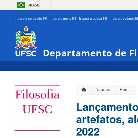
BRASIL
Ir para o conteúdo
1
Ir para o menu
2
Ir para a busca
3
Ir para o rodapé
4
Departamento de Fi
»
Notícias
Home
Lançamento:
artefatos, a
2022