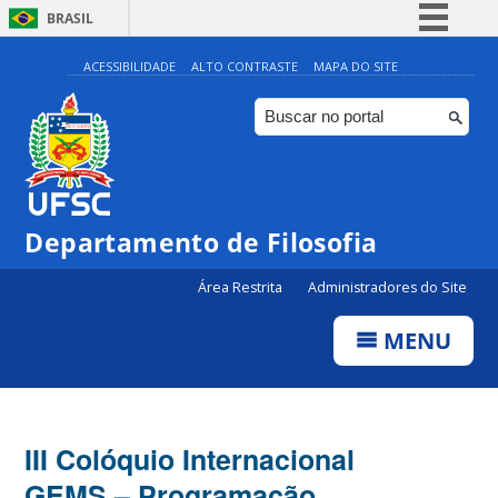
BRASIL
Simplifique!
ACESSIBILIDADE
ALTO CONTRASTE
MAPA DO SITE
Comunica BR
Participe
Acesso à informação
Legislação
Departamento de Filosofia
Canais
Área Restrita
Administradores do Site
MENU
III Colóquio Internacional
GEMS – Programação