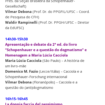
Pres. da Seção Brasileira da Schopenhauer-
Gesellschaft)
Vilmar Debona
(Prof. Dr. do PPGFIL/UFSC – Coord.
de Pesquisa do CFH)
Waldir Rampinelli
(Prof. Dr. PPGH/UFSC – Diretor
da EdUFSC)
14h30-15h30
Apresentação e debate da 2ª ed. do livro
“Schopenhauer e a questão do dogmatismo” e
Homenagem a Maria Lúcia Cacciola
Maria Lúcia Cacciola
(São Paulo) – A história de
um livro-mãe
Domenico M. Fazio
(Lecce/Itália) – Cacciola e a
Schopenhauer-Forschung internacional
Vilmar Debona
(Florianópolis) – Cacciola e a
questão do (anti)dogmatismo
16h15-16h45
La doppia faccia del pessimismo