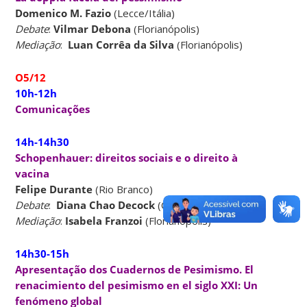
Domenico M. Fazio
(Lecce/Itália)
Debate
:
Vilmar Debona
(Florianópolis)
Mediação
:
Luan Corrêa da Silva
(Florianópolis)
O5/12
10h-12h
Comunicações
14h-14h30
Schopenhauer: direitos sociais e o direito à
vacina
Felipe Durante
(Rio Branco)
Debate
:
Diana Chao Decock
(Curitiba)
Mediação
:
Isabela Franzoi
(Florianópolis)
14h30-15h
Apresentação dos Cuadernos de Pesimismo. El
renacimiento del pesimismo en el siglo XXI: Un
fenómeno global