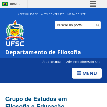
BRASIL
Simplifique!
ACESSIBILIDADE
ALTO CONTRASTE
MAPA DO SITE
Comunica BR
Participe
Acesso à informação
Legislação
Departamento de Filosofia
Canais
Área Restrita
Administradores do Site
MENU
Grupo de Estudos em
Filosofia e Educação