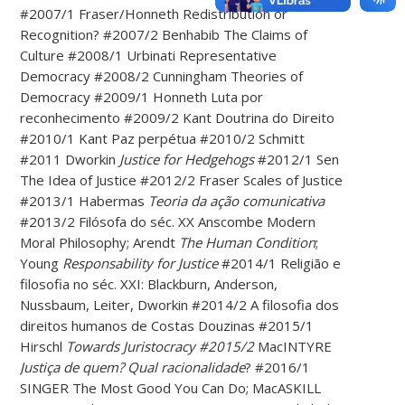
#2007/1 Fraser/Honneth Redistribution or
Recognition? #2007/2 Benhabib The Claims of
Culture #2008/1 Urbinati Representative
Democracy #2008/2 Cunningham Theories of
Democracy #2009/1 Honneth Luta por
reconhecimento #2009/2 Kant Doutrina do Direito
#2010/1 Kant Paz perpétua #2010/2 Schmitt
#2011 Dworkin
Justice for Hedgehogs
#2012/1 Sen
The Idea of Justice #2012/2 Fraser Scales of Justice
#2013/1 Habermas
Teoria da ação comunicativa
#2013/2 Filósofa do séc. XX Anscombe Modern
Moral Philosophy; Arendt
The Human Condition
;
Young
Responsability for Justice
#2014/1 Religião e
filosofia no séc. XXI: Blackburn, Anderson,
Nussbaum, Leiter, Dworkin #2014/2 A filosofia dos
direitos humanos de Costas Douzinas #2015/1
Hirschl
Towards
Juristocracy
#2015/2
MacINTYRE
Justiça de quem?
Qual racionalidade
? #2016/1
SINGER The Most Good You Can Do; MacASKILL