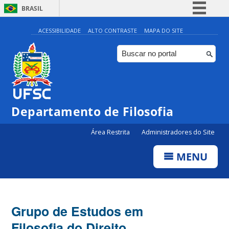
BRASIL
Simplifique!
ACESSIBILIDADE
ALTO CONTRASTE
MAPA DO SITE
Comunica BR
Participe
Acesso à informação
Legislação
Departamento de Filosofia
Canais
Área Restrita
Administradores do Site
MENU
Grupo de Estudos em
Filosofia do Direito