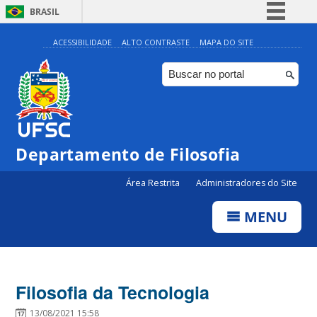
BRASIL
Simplifique!
ACESSIBILIDADE
ALTO CONTRASTE
MAPA DO SITE
Comunica BR
Participe
Acesso à informação
Legislação
Departamento de Filosofia
Canais
Área Restrita
Administradores do Site
MENU
Filosofia da Tecnologia
13/08/2021 15:58