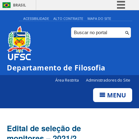
BRASIL
Simplifique!
ACESSIBILIDADE
ALTO CONTRASTE
MAPA DO SITE
Comunica BR
Participe
Acesso à informação
Legislação
Departamento de Filosofia
Canais
Área Restrita
Administradores do Site
MENU
Edital de seleção de
monitores – 2021/2