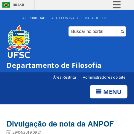
BRASIL
Simplifique!
ACESSIBILIDADE
ALTO CONTRASTE
MAPA DO SITE
Comunica BR
Participe
Acesso à informação
Legislação
Departamento de Filosofia
Canais
Área Restrita
Administradores do Site
MENU
Divulgação de nota da ANPOF
29/04/2019 09:21