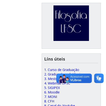
Líns úteis
1. Curso de Graduação
2. Graduação a distância
3. Mestrado e Doutorado
4. Webmail UFSC
5. SIGIPEX
6. Moodle
7. MONI
8. CFH
9. Canal do Youtube