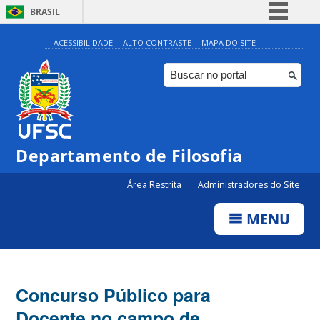
BRASIL
Simplifique!
ACESSIBILIDADE
ALTO CONTRASTE
MAPA DO SITE
Comunica BR
Participe
Acesso à informação
Legislação
Departamento de Filosofia
Canais
Área Restrita
Administradores do Site
MENU
Concurso Público para
Docente no campo de