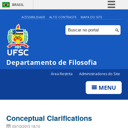
BRASIL
Simplifique!
ACESSIBILIDADE
ALTO CONTRASTE
MAPA DO SITE
Comunica BR
Participe
Acesso à informação
Legislação
Departamento de Filosofia
Canais
Área Restrita
Administradores do Site
MENU
Conceptual Clarifications
03/10/2015 18:10