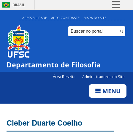
BRASIL
Simplifique!
ACESSIBILIDADE
ALTO CONTRASTE
MAPA DO SITE
Comunica BR
Participe
Acesso à informação
Legislação
Departamento de Filosofia
Canais
Área Restrita
Administradores do Site
MENU
Cleber Duarte Coelho