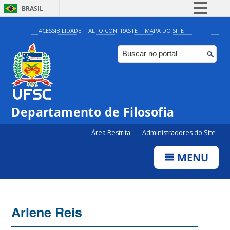
BRASIL
Simplifique!
ACESSIBILIDADE
ALTO CONTRASTE
MAPA DO SITE
Comunica BR
Participe
Acesso à informação
Legislação
Departamento de Filosofia
Canais
Área Restrita
Administradores do Site
MENU
Arlene Reis