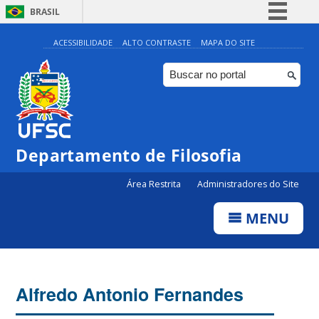
BRASIL
Simplifique!
ACESSIBILIDADE
ALTO CONTRASTE
MAPA DO SITE
Comunica BR
Participe
Acesso à informação
Legislação
Departamento de Filosofia
Canais
Área Restrita
Administradores do Site
MENU
Alfredo Antonio Fernandes