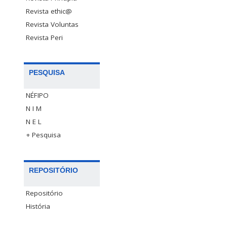
Revista ethic@
Revista Voluntas
Revista Peri
PESQUISA
NÉFIPO
N I M
N E L
+ Pesquisa
REPOSITÓRIO
Repositório
História