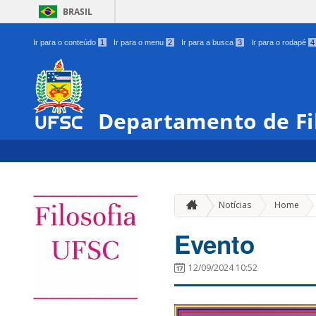
BRASIL
Ir para o conteúdo
1
Ir para o menu
2
Ir para a busca
3
Ir para o rodapé
4
Departamento de Fi
»
Notícias
Home
Evento
12/09/2024 10:52