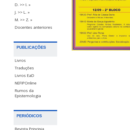
D. >> I. »
J. >> L. »
M. >> Z. »
Docentes anteriores
PUBLICAÇÕES
Livros
Traduções
Livros EaD
NEFIPOnline
Rumos da
Epistemologia
PERIÓDICOS
Revista Principia