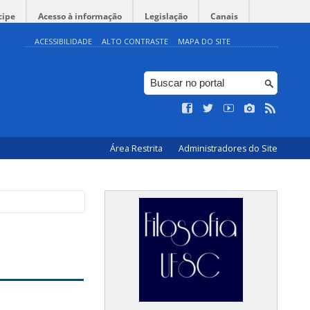
cipe
Acesso à informação
Legislação
Canais
ACESSIBILIDADE
ALTO CONTRASTE
MAPA DO SITE
Área Restrita
Administradores do Site