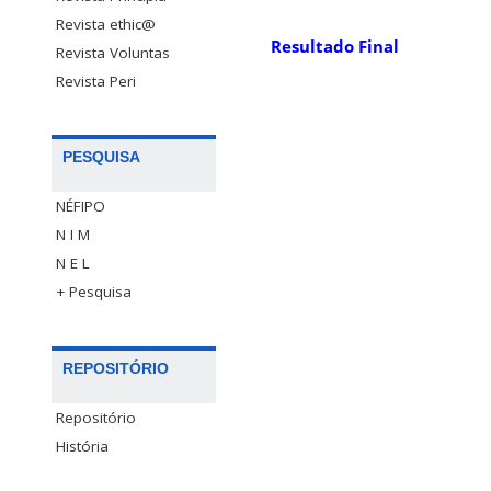
Revista ethic@
Resultado Final
Revista Voluntas
Revista Peri
PESQUISA
NÉFIPO
N I M
N E L
+ Pesquisa
REPOSITÓRIO
Repositório
História