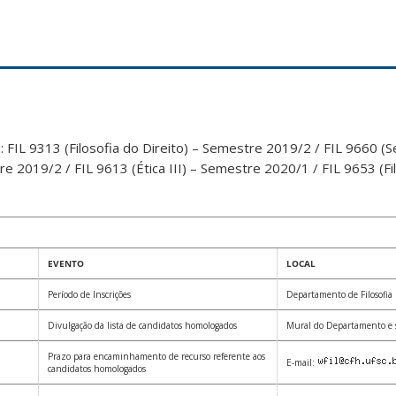
FIL 9313 (Filosofia do Direito) – Semestre 2019/2 / FIL 9660 (S
re 2019/2 / FIL 9613 (Ética III) – Semestre 2020/1 / FIL 9653 (Fil
EVENTO
LOCAL
Período de Inscrições
Departamento de Filosofia
Divulgação da lista de candidatos homologados
Mural do Departamento e sit
Prazo para encaminhamento de recurso referente aos
E-mail:
candidatos homologados