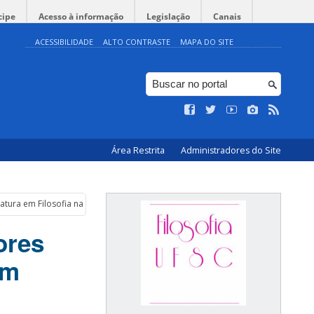
cipe
Acesso à informação
Legislação
Canais
ACESSIBILIDADE
ALTO CONTRASTE
MAPA DO SITE
Área Restrita
Administradores do Site
iatura em Filosofia na modalidade à Distância – UFSC/UAB
ores
em