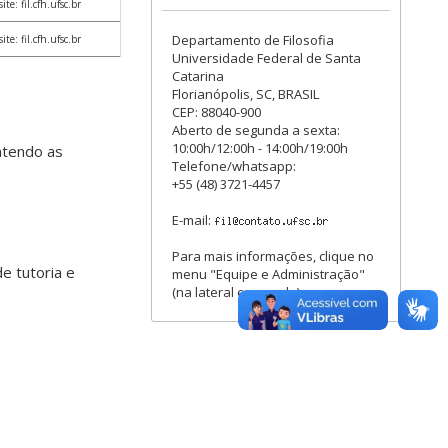
e: fil.cfh.ufsc.br
Departamento de Filosofia
e: fil.cfh.ufsc.br
Universidade Federal de Santa
Catarina
Florianópolis, SC, BRASIL
CEP: 88040-900
Aberto de segunda a sexta:
10:00h/12:00h - 14:00h/19:00h
ntendo as
Telefone/whatsapp:
+55 (48) 3721-4457
E-mail:
Para mais informações, clique no
e tutoria e
menu "Equipe e Administração"
(na lateral esquerda).