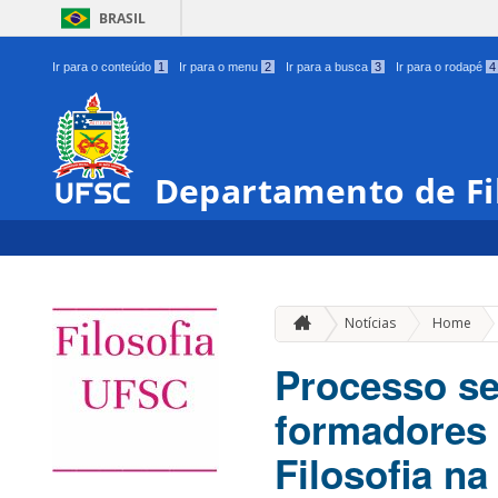
BRASIL
Ir para o conteúdo
1
Ir para o menu
2
Ir para a busca
3
Ir para o rodapé
4
Departamento de Fi
»
Notícias
Home
Processo se
formadores 
Filosofia na