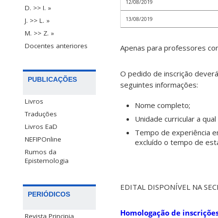
12/08/2019
D. >> I. »
13/08/2019
J. >> L. »
M. >> Z. »
Docentes anteriores
Apenas para professores con
O pedido de inscrição dever
PUBLICAÇÕES
seguintes informações:
Livros
Nome completo;
Traduções
Unidade curricular a qual
Livros EaD
Tempo de experiência em
NEFIPOnline
excluído o tempo de est
Rumos da
Epistemologia
EDITAL DISPONÍVEL NA SE
PERIÓDICOS
Homologação de inscriçõe
Revista Principia