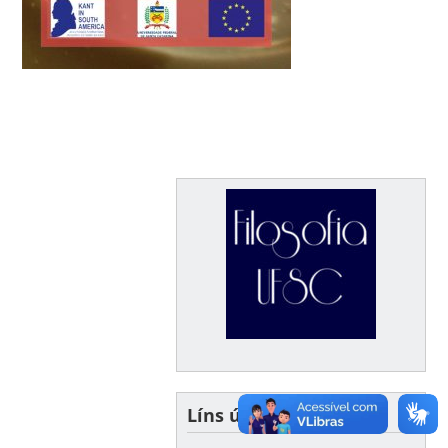
Líns úteis