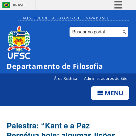
BRASIL
Simplifique!
ACESSIBILIDADE
ALTO CONTRASTE
MAPA DO SITE
Comunica BR
Participe
Acesso à informação
Legislação
Departamento de Filosofia
Canais
Área Restrita
Administradores do Site
MENU
Palestra: “Kant e a Paz
Perpétua hoje: algumas lições