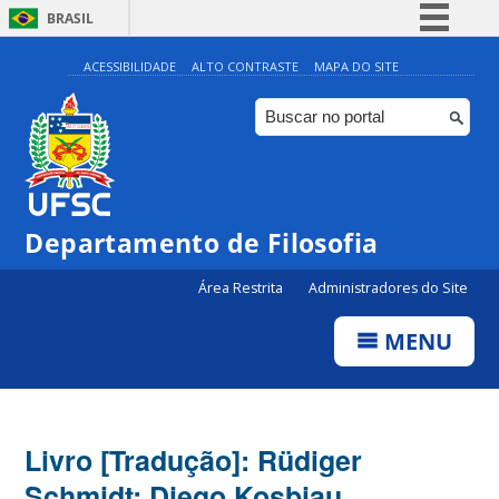
BRASIL
Simplifique!
ACESSIBILIDADE
ALTO CONTRASTE
MAPA DO SITE
Comunica BR
Participe
Acesso à informação
Legislação
Departamento de Filosofia
Canais
Área Restrita
Administradores do Site
MENU
Livro [Tradução]: Rüdiger
Schmidt; Diego Kosbiau