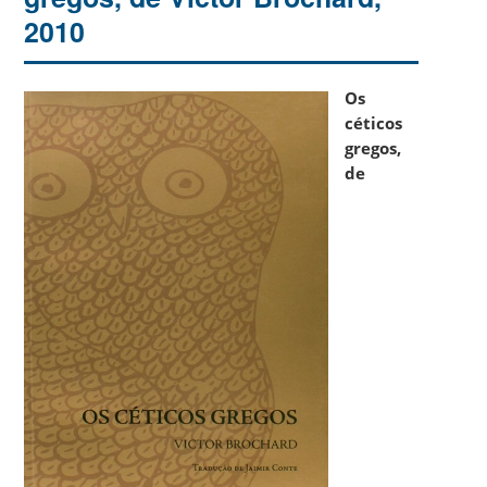
2010
Os
céticos
gregos,
de