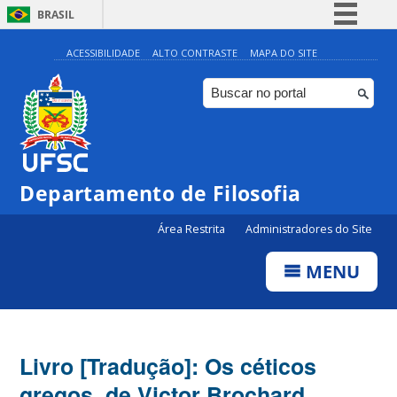
BRASIL
Simplifique!
ACESSIBILIDADE
ALTO CONTRASTE
MAPA DO SITE
Comunica BR
Participe
Acesso à informação
Legislação
Departamento de Filosofia
Canais
Área Restrita
Administradores do Site
MENU
Livro [Tradução]: Os céticos
gregos, de Victor Brochard,