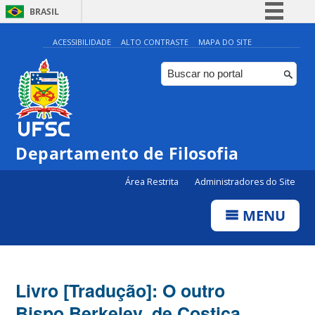
BRASIL
Simplifique!
ACESSIBILIDADE
ALTO CONTRASTE
MAPA DO SITE
Comunica BR
Participe
Acesso à informação
Legislação
Departamento de Filosofia
Canais
Área Restrita
Administradores do Site
MENU
Livro [Tradução]: O outro
Bispo Berkeley, de Costica