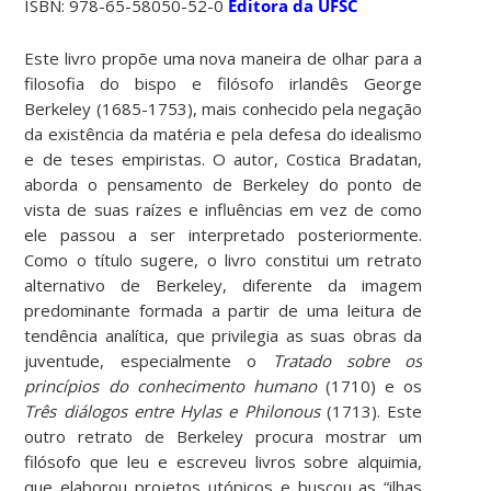
ISBN: 978-65-58050-52-0
Editora da UFSC
Este livro propõe uma nova maneira de olhar para a
filosofia do bispo e filósofo irlandês George
Berkeley (1685-1753), mais conhecido pela negação
da existência da matéria e pela defesa do idealismo
e de teses empiristas. O autor, Costica Bradatan,
aborda o pensamento de Berkeley do ponto de
vista de suas raízes e influências em vez de como
ele passou a ser interpretado posteriormente.
Como o título sugere, o livro constitui um retrato
alternativo de Berkeley, diferente da imagem
predominante formada a partir de uma leitura de
tendência analítica, que privilegia as suas obras da
juventude, especialmente o
Tratado sobre os
princípios do conhecimento humano
(1710) e os
Três diálogos entre Hylas e Philonous
(1713). Este
outro retrato de Berkeley procura mostrar um
filósofo que leu e escreveu livros sobre alquimia,
que elaborou projetos utópicos e buscou as “ilhas