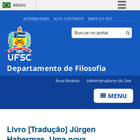
BRASIL
Simplifique!
ACESSIBILIDADE
ALTO CONTRASTE
MAPA DO SITE
Comunica BR
Participe
Acesso à informação
Legislação
Departamento de Filosofia
Canais
Área Restrita
Administradores do Site
MENU
Livro [Tradução] Jürgen
Habermas. Uma nova