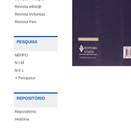
Revista ethic@
Revista Voluntas
Revista Peri
PESQUISA
NÉFIPO
N I M
N E L
+ Pesquisa
REPOSITÓRIO
Repositório
História