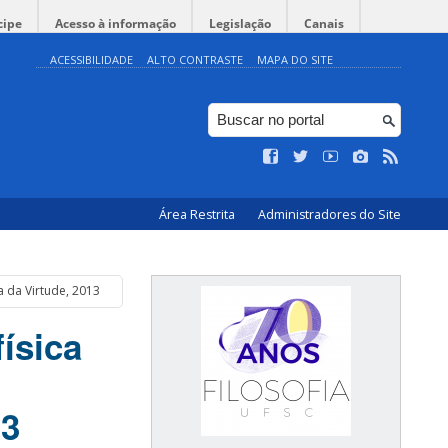
cipe
Acesso à informação
Legislação
Canais
ACESSIBILIDADE
ALTO CONTRASTE
MAPA DO SITE
Área Restrita
Administradores do Site
a da Virtude, 2013
ísica
13