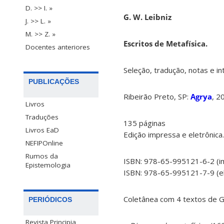
D. >> I. »
G. W. Leibniz
J. >> L. »
M. >> Z. »
Escritos de Metafísica.
Docentes anteriores
Seleção, tradução, notas e i
PUBLICAÇÕES
Ribeirão Preto, SP:
Agrya
, 2
Livros
Traduções
135 páginas
Livros EaD
Edição impressa e eletrônica.
NEFIPOnline
Rumos da
ISBN: 978-65-995121-6-2 (i
Epistemologia
ISBN: 978-65-995121-7-9 (e
Coletânea com 4 textos de G
PERIÓDICOS
Revista Principia