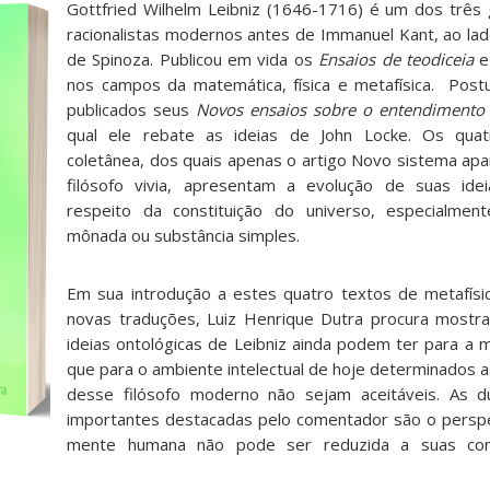
Gottfried Wilhelm Leibniz (1646-1716) é um dos três 
racionalistas modernos antes de Immanuel Kant, ao la
de Spinoza. Publicou em vida os
Ensaios de teodiceia
e
nos campos da matemática, física e metafísica. Pos
publicados seus
Novos ensaios sobre o entendiment
qual ele rebate as ideias de John Locke. Os qua
coletânea, dos quais apenas o artigo Novo sistema ap
filósofo vivia, apresentam a evolução de suas idei
respeito da constituição do universo, especialme
mônada ou substância simples.
Em sua introdução a estes quatro textos de metafísi
novas traduções, Luiz Henrique Dutra procura mostra
ideias ontológicas de Leibniz ainda podem ter para a 
que para o ambiente intelectual de hoje determinados a
desse filósofo moderno não sejam aceitáveis. As 
importantes destacadas pelo comentador são o perspe
mente humana não pode ser reduzida a suas co