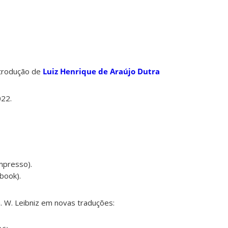
ntrodução de
Luiz Henrique de Araújo Dutra
022.
mpresso).
book).
. W. Leibniz em novas traduções: