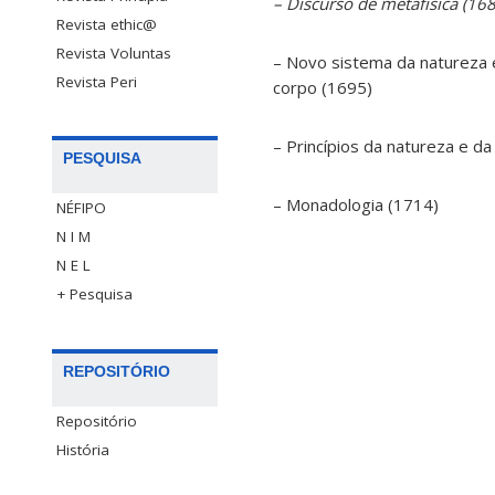
– Discurso de metafísica (16
Revista ethic@
Revista Voluntas
– Novo sistema da natureza 
Revista Peri
corpo (1695)
– Princípios da natureza e d
PESQUISA
– Monadologia (1714)
NÉFIPO
N I M
N E L
+ Pesquisa
REPOSITÓRIO
Repositório
História