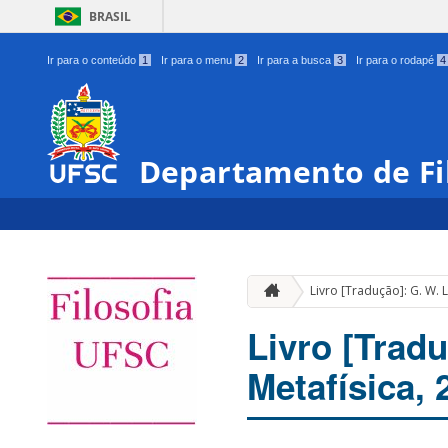
BRASIL
Ir para o conteúdo
1
Ir para o menu
2
Ir para a busca
3
Ir para o rodapé
4
Departamento de Fi
Livro [Tradução]: G. W. L
Livro [Tradu
Metafísica, 