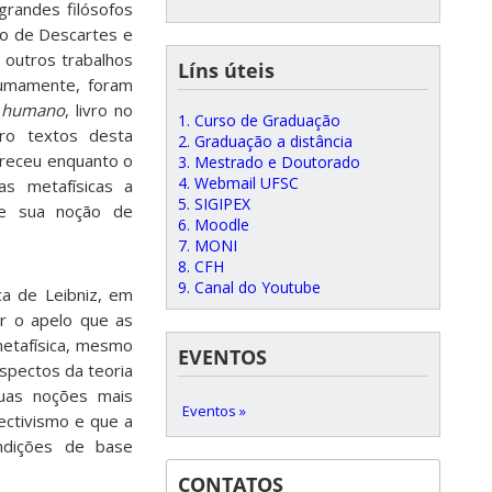
grandes filósofos
do de Descartes e
 outros trabalhos
Líns úteis
tumamente, foram
o humano
, livro no
1. Curso de Graduação
tro textos desta
2. Graduação a distância
areceu enquanto o
3. Mestrado e Doutorado
4. Webmail UFSC
as metafísicas a
5. SIGIPEX
nte sua noção de
6. Moodle
7. MONI
8. CFH
9. Canal do Youtube
ca de Leibniz, em
r o apelo que as
metafísica, mesmo
EVENTOS
spectos da teoria
duas noções mais
Eventos »
ctivismo e que a
ndições de base
CONTATOS