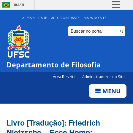
BRASIL
Simplifique!
ACESSIBILIDADE
ALTO CONTRASTE
MAPA DO SITE
Comunica BR
Participe
Acesso à informação
Legislação
Departamento de Filosofia
Canais
Área Restrita
Administradores do Site
MENU
Livro [Tradução]: Friedrich
Nietzsche – Ecce Homo: