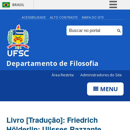
BRASIL
Simplifique!
ACESSIBILIDADE
ALTO CONTRASTE
MAPA DO SITE
Comunica BR
Participe
Acesso à informação
Legislação
Departamento de Filosofia
Canais
Área Restrita
Administradores do Site
MENU
Livro [Tradução]: Friedrich
Hölderlin; Ulisses Razzante