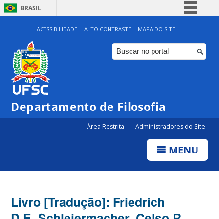
BRASIL
Simplifique!
ACESSIBILIDADE
ALTO CONTRASTE
MAPA DO SITE
Comunica BR
Participe
Acesso à informação
Legislação
Departamento de Filosofia
Canais
Área Restrita
Administradores do Site
MENU
Livro [Tradução]: Friedrich
D.E. Schleiermacher, Celso R.