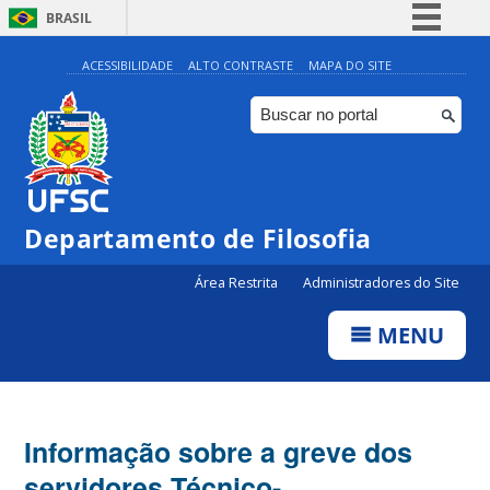
BRASIL
Simplifique!
ACESSIBILIDADE
ALTO CONTRASTE
MAPA DO SITE
Comunica BR
Participe
Acesso à informação
Legislação
Departamento de Filosofia
Canais
Área Restrita
Administradores do Site
MENU
Informação sobre a greve dos
servidores Técnico-