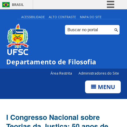
BRASIL
Simplifique!
ACESSIBILIDADE
ALTO CONTRASTE
MAPA DO SITE
Comunica BR
Participe
Acesso à informação
Legislação
Departamento de Filosofia
Canais
Área Restrita
Administradores do Site
MENU
I Congresso Nacional sobre
Teorias da Justiça: 50 anos de