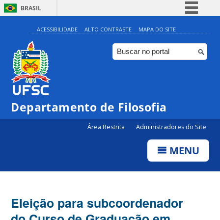
BRASIL
Simplifique!
ACESSIBILIDADE
ALTO CONTRASTE
MAPA DO SITE
Comunica BR
Participe
Acesso à informação
Legislação
Departamento de Filosofia
Canais
Área Restrita
Administradores do Site
MENU
Eleição para subcoordenador
do Curso de Graduação em