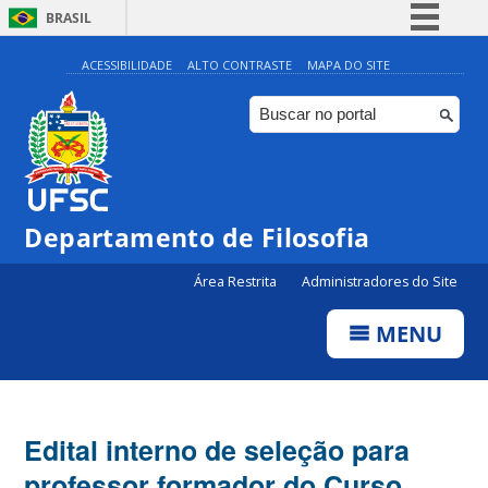
BRASIL
Simplifique!
ACESSIBILIDADE
ALTO CONTRASTE
MAPA DO SITE
Comunica BR
Participe
Acesso à informação
Legislação
Departamento de Filosofia
Canais
Área Restrita
Administradores do Site
MENU
Edital interno de seleção para
professor formador do Curso