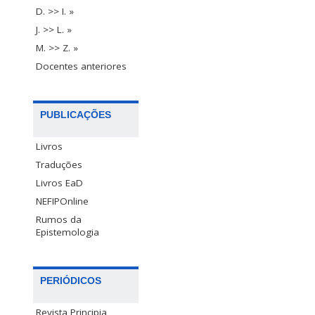
D. >> I. »
J. >> L. »
M. >> Z. »
Docentes anteriores
PUBLICAÇÕES
Livros
Traduções
Livros EaD
NEFIPOnline
Rumos da
Epistemologia
PERIÓDICOS
Revista Principia