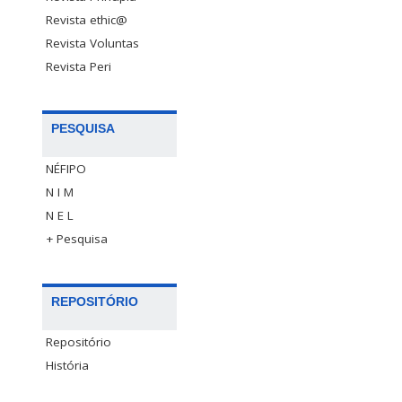
Revista ethic@
Revista Voluntas
Revista Peri
PESQUISA
NÉFIPO
N I M
N E L
+ Pesquisa
REPOSITÓRIO
Repositório
História