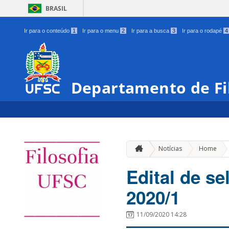
BRASIL
Ir para o conteúdo
1
Ir para o menu
2
Ir para a busca
3
Ir para o rodapé
4
Departamento de Fi
»
Notícias
Home
Edital de se
2020/1
11/09/2020 14:28