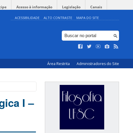
cipe
Acesso à informação
Legislação
Canais
ACESSIBILIDADE
ALTO CONTRASTE
MAPA DO SITE
Área Restrita
Administradores do Site
ica I –