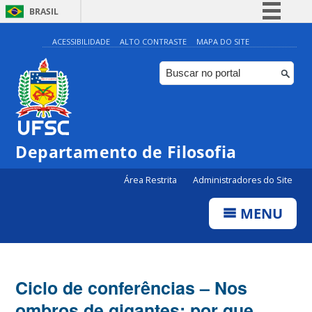
BRASIL
Simplifique!
ACESSIBILIDADE
ALTO CONTRASTE
MAPA DO SITE
Comunica BR
Participe
Acesso à informação
Legislação
Departamento de Filosofia
Canais
Área Restrita
Administradores do Site
MENU
Ciclo de conferências – Nos
ombros de gigantes: por que