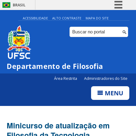
BRASIL
Simplifique!
ACESSIBILIDADE
ALTO CONTRASTE
MAPA DO SITE
Comunica BR
Participe
Acesso à informação
Legislação
Departamento de Filosofia
Canais
Área Restrita
Administradores do Site
MENU
Minicurso de atualização em
Filosofia da Tecnologia